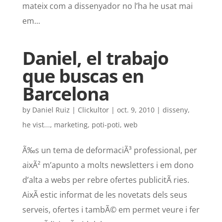
mateix com a dissenyador no l’ha he usat mai
em...
Daniel, el trabajo
que buscas en
Barcelona
by
Daniel Ruiz | Clickultor
|
oct. 9, 2010
|
disseny
,
he vist...
,
marketing
,
poti-poti
,
web
Ã‰s un tema de deformaciÃ³ professional, per
aixÃ² m’apunto a molts newsletters i em dono
d’alta a webs per rebre ofertes publicitÃ ries.
AixÃ­ estic informat de les novetats dels seus
serveis, ofertes i tambÃ© em permet veure i fer