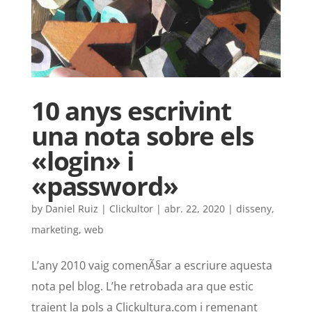
10 anys escrivint
una nota sobre els
«login» i
«password»
by
Daniel Ruiz | Clickultor
|
abr. 22, 2020
|
disseny
,
marketing
,
web
L’any 2010 vaig comenÃ§ar a escriure aquesta
nota pel blog. L’he retrobada ara que estic
traient la pols a Clickultura.com i remenant