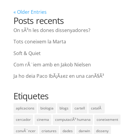
« Older Entries
Posts recents
On sÃ³n les dones dissenyadores?
Tots coneixem la Marta
Soft & Quiet
Com rÃ¨iem amb en Jakob Nielsen
Ja ho deia Paco IbÃ¡Ã±ez en una canÃ§Ã³
Etiquetes
aplicacions
biologia
blogs
cartell
catalÃ
cercador
cinema
computaciÃ³ humana
coneixement
convÃ¨ncer
criatures
dades
darwin
disseny