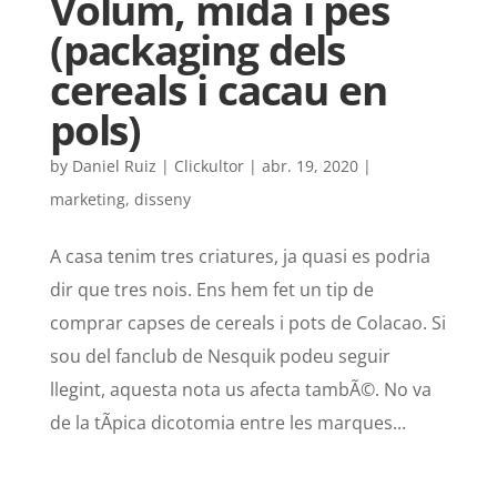
Volum, mida i pes
(packaging dels
cereals i cacau en
pols)
by
Daniel Ruiz | Clickultor
|
abr. 19, 2020
|
marketing
,
disseny
A casa tenim tres criatures, ja quasi es podria
dir que tres nois. Ens hem fet un tip de
comprar capses de cereals i pots de Colacao. Si
sou del fanclub de Nesquik podeu seguir
llegint, aquesta nota us afecta tambÃ©. No va
de la tÃ­pica dicotomia entre les marques...