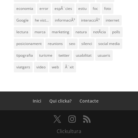
economia
error
espÃ¨cies
estiu
foc
foto
Google
he vist...
informaciÃ³
interacciÃ³
internet
lectura
marca
marketing
natura
notÃ­cia
polls
posicionament
reunions
seo
silenci
social media
tipografia
turisme
twitter
usabilitat
usuaris
viatgers
video
web
Ã¨xit
Inici
Qui clicka?
Contacte
Clickultura