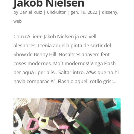
Jakob Nielsen
by
Daniel Ruiz | Clickultor
|
gen. 19, 2022
|
disseny
,
web
Com rÃ¨iem! Jakob Nielsen ja era vell
aleshores. I tenia aquella pinta de sortir del
Show de Benny Hill. Nosaltres anavem fent
coses modernes. Molt modernes! Vinga Flash
per aquÃ­ i per allÃ . Saltar intro. Ã‰s que no hi
havia comparaciÃ³. Flash o aquell rotllo gris:...