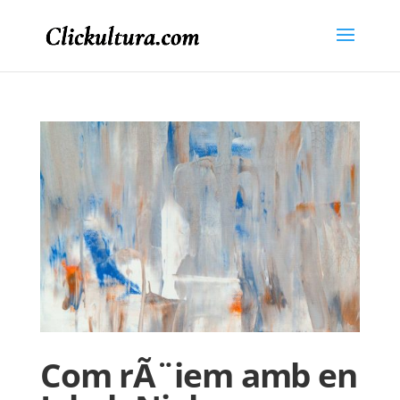
Com rÃ¨iem amb en