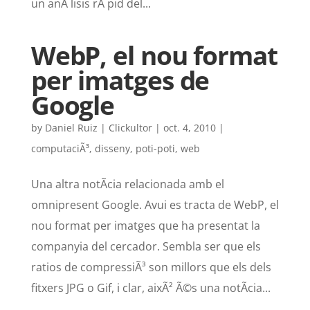
un anÃ lisis rÃ pid del...
WebP, el nou format
per imatges de
Google
by
Daniel Ruiz | Clickultor
|
oct. 4, 2010
|
computaciÃ³
,
disseny
,
poti-poti
,
web
Una altra notÃ­cia relacionada amb el
omnipresent Google. Avui es tracta de WebP, el
nou format per imatges que ha presentat la
companyia del cercador. Sembla ser que els
ratios de compressiÃ³ son millors que els dels
fitxers JPG o Gif, i clar, aixÃ² Ã©s una notÃ­cia...