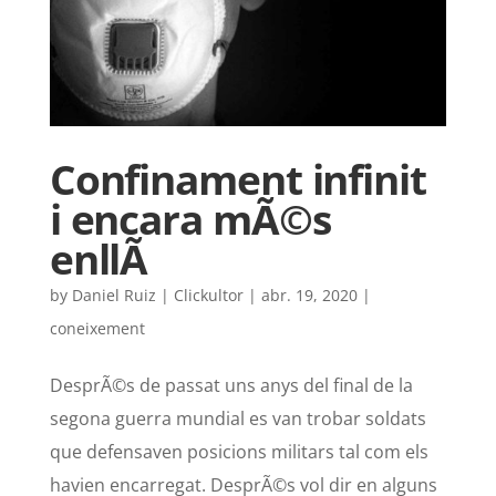
Confinament infinit
i encara mÃ©s
enllÃ
by
Daniel Ruiz | Clickultor
|
abr. 19, 2020
|
coneixement
DesprÃ©s de passat uns anys del final de la
segona guerra mundial es van trobar soldats
que defensaven posicions militars tal com els
havien encarregat. DesprÃ©s vol dir en alguns