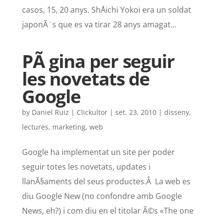
casos, 15, 20 anys. ShÅichi Yokoi era un soldat
japonÃ¨s que es va tirar 28 anys amagat...
PÃ gina per seguir
les novetats de
Google
by
Daniel Ruiz | Clickultor
|
set. 23, 2010
|
disseny
,
lectures
,
marketing
,
web
Google ha implementat un site per poder
seguir totes les novetats, updates i
llanÃ§aments del seus productes.Â La web es
diu Google New (no confondre amb Google
News, eh?) i com diu en el titolar Ã©s «The one