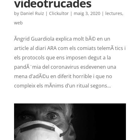
videotrucades
by
Daniel Ruiz | Clickultor
|
maig 3, 2020
|
lectures
,
web
Ãngrid Guardiola explica molt bÃ© en un
article al diari ARA com els comiats telemÃ tics i
els protocols que ens imposen degut a la
pandÃ¨mia del coronavirus esdevenen una
mena d’adÃ©u en diferit horrible i que no
compleix els mÃ­nims d’un ritual segons...