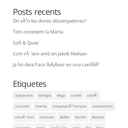
Posts recents
On sÃ³n les dones dissenyadores?
Tots coneixem la Marta
Soft & Quiet
Com rÃ¨iem amb en Jakob Nielsen
Ja ho deia Paco IbÃ¡Ã±ez en una canÃ§Ã³
Etiquetes
aplicacions
biologia
blogs
cartell
catalÃ
cercador
cinema
computaciÃ³ humana
coneixement
convÃ¨ncer
criatures
dades
darwin
disseny
economia
error
espÃ¨cies
estiu
foc
foto