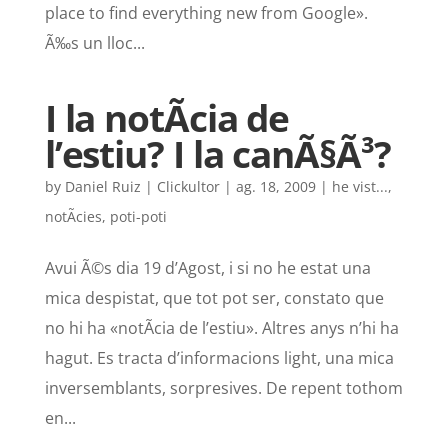
place to find everything new from Google».
Ã‰s un lloc...
I la notÃ­cia de
l’estiu? I la canÃ§Ã³?
by
Daniel Ruiz | Clickultor
|
ag. 18, 2009
|
he vist...
,
notÃ­cies
,
poti-poti
Avui Ã©s dia 19 d’Agost, i si no he estat una
mica despistat, que tot pot ser, constato que
no hi ha «notÃ­cia de l’estiu». Altres anys n’hi ha
hagut. Es tracta d’informacions light, una mica
inversemblants, sorpresives. De repent tothom
en...