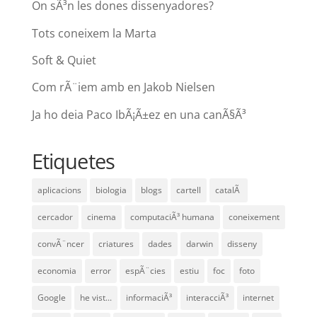
On sÃ³n les dones dissenyadores?
Tots coneixem la Marta
Soft & Quiet
Com rÃ¨iem amb en Jakob Nielsen
Ja ho deia Paco IbÃ¡Ã±ez en una canÃ§Ã³
Etiquetes
aplicacions
biologia
blogs
cartell
catalÃ
cercador
cinema
computaciÃ³ humana
coneixement
convÃ¨ncer
criatures
dades
darwin
disseny
economia
error
espÃ¨cies
estiu
foc
foto
Google
he vist...
informaciÃ³
interacciÃ³
internet