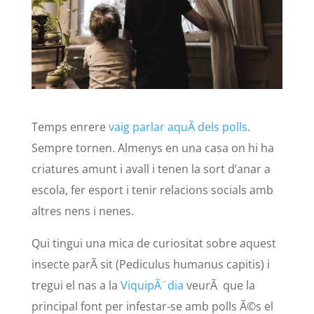
Temps enrere
vaig parlar aquÃ­ dels polls
.
Sempre tornen. Almenys en una casa on hi ha
criatures amunt i avall i tenen la sort d’anar a
escola, fer esport i tenir relacions socials amb
altres nens i nenes.
Qui tingui una mica de curiositat sobre aquest
insecte parÃ sit (Pediculus humanus capitis) i
tregui el nas a la
ViquipÃ¨dia
veurÃ que la
principal font per infestar-se amb polls Ã©s el