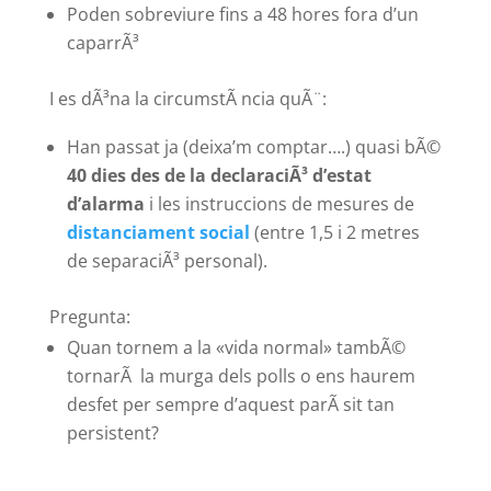
Poden sobreviure fins a 48 hores fora d’un
caparrÃ³
I es dÃ³na la circumstÃ ncia quÃ¨:
Han passat ja (deixa’m comptar….) quasi bÃ©
40 dies des de la declaraciÃ³ d’estat
d’alarma
i les instruccions de mesures de
distanciament social
(entre 1,5 i 2 metres
de separaciÃ³ personal).
Pregunta:
Quan tornem a la «vida normal» tambÃ©
tornarÃ la murga dels polls o ens haurem
desfet per sempre d’aquest parÃ sit tan
persistent?