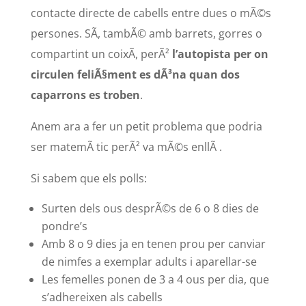
contacte directe de cabells entre dues o mÃ©s
persones. SÃ­, tambÃ© amb barrets, gorres o
compartint un coixÃ­, perÃ²
l’autopista per on
circulen feliÃ§ment es dÃ³na quan dos
caparrons es troben
.
Anem ara a fer un petit problema que podria
ser matemÃ tic perÃ² va mÃ©s enllÃ .
Si sabem que els polls:
Surten dels ous desprÃ©s de 6 o 8 dies de
pondre’s
Amb 8 o 9 dies ja en tenen prou per canviar
de nimfes a exemplar adults i aparellar-se
Les femelles ponen de 3 a 4 ous per dia, que
s’adhereixen als cabells