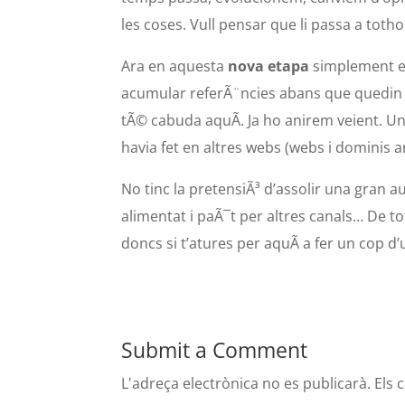
les coses. Vull pensar que li passa a toth
Ara en aquesta
nova etapa
simplement em
acumular referÃ¨ncies abans que quedin 
tÃ© cabuda aquÃ­. Ja ho anirem veient. Un
havia fet en altres webs (webs i dominis ara
No tinc la pretensiÃ³ d’assolir una gran a
alimentat i paÃ¯t per altres canals… De 
doncs si t’atures per aquÃ­ a fer un cop d’ul
Submit a Comment
L'adreça electrònica no es publicarà.
Els 