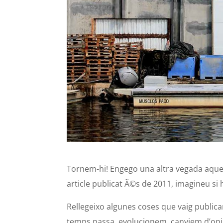
Tornem-hi! Engego una altra vegada aquest
article publicat Ã©s de 2011, imagineu s
Rellegeixo algunes coses que vaig publica
temps passa, evolucionem, canviem d’opi