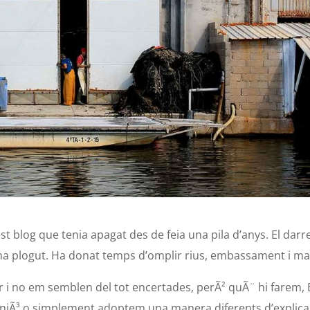
 blog que tenia apagat des de feia una pila d’anys. El darr
i ha plogut. Ha donat temps d’omplir rius, embassament i ma
r i no em semblen del tot encertades, perÃ² quÃ¨ hi farem, 
niÃ³ o simplement adoptem una manera diferents d’explica