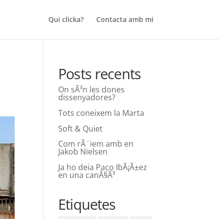
Qui clicka?
Contacta amb mi
Posts recents
On sÃ³n les dones
dissenyadores?
Tots coneixem la Marta
Soft & Quiet
Com rÃ¨iem amb en
Jakob Nielsen
Ja ho deia Paco IbÃ¡Ã±ez
en una canÃ§Ã³
Etiquetes