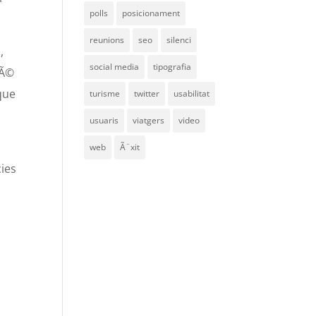
polls
posicionament
reunions
seo
silenci
,
social media
tipografia
bÃ©
que
turisme
twitter
usabilitat
usuaris
viatgers
video
web
Ã¨xit
ies