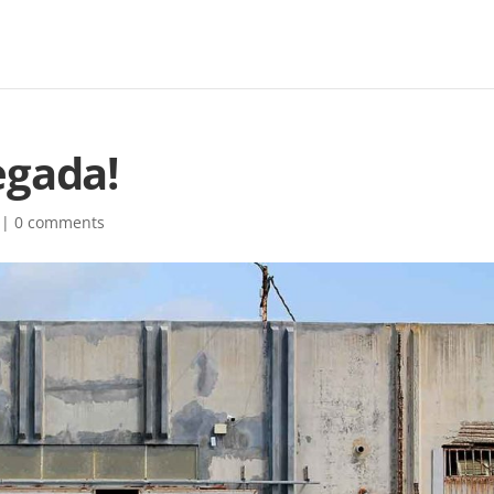
egada!
|
0 comments