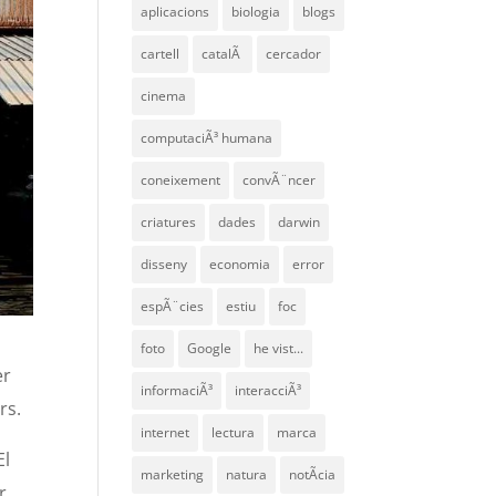
aplicacions
biologia
blogs
cartell
catalÃ
cercador
cinema
computaciÃ³ humana
coneixement
convÃ¨ncer
criatures
dades
darwin
disseny
economia
error
espÃ¨cies
estiu
foc
foto
Google
he vist...
er
informaciÃ³
interacciÃ³
rs.
internet
lectura
marca
El
marketing
natura
notÃ­cia
r