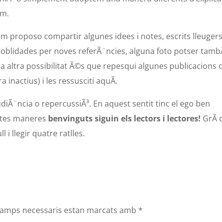
om.
 proposo compartir algunes idees i notes, escrits lleugers
oblidades per noves referÃ¨ncies, alguna foto potser tam
a altra possibilitat Ã©s que repesqui algunes publicacions 
 inactius) i les ressusciti aquÃ­.
udiÃ¨ncia o repercussiÃ³. En aquest sentit tinc el ego ben
totes maneres
benvinguts siguin els lectors i lectores!
GrÃ c
l i llegir quatre ratlles.
camps necessaris estan marcats amb
*