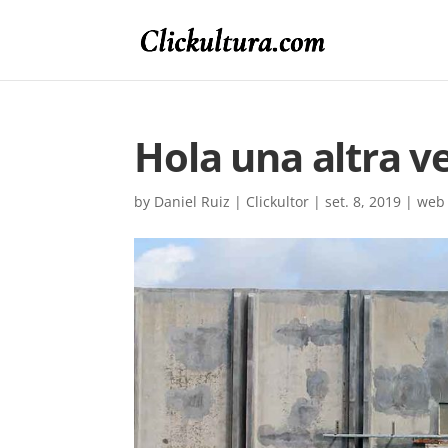
Hola una altra v
by
Daniel Ruiz | Clickultor
|
set. 8, 2019
|
web